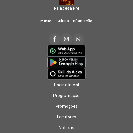
Princesa FM
Música - Cultura - Informação
Página Inicial
Programação
Promoções
Locutores
Notícias