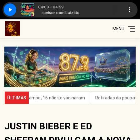
04:00 - 04:59
Retrovisor com Luizitto
Retrovisor com Luiz
MENU
ampo; 16 não se vacinaram
ÚLTIMAS
Retiradas da poupança superam depó
JUSTIN BIEBER E ED