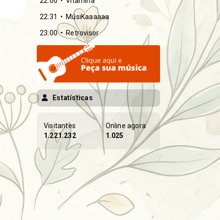
22:00
Vitamina
22:31
MúsiKaaaaaa
23:00
Retrovisor
Estatísticas
Visitantes
Online agora
1.221.232
1.025