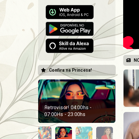
NO
Confira na Princesa!
:00hs -
Vitamina! 11:00 - 18:00 e
Jornal 
00hs
22:00hs
a Sexta