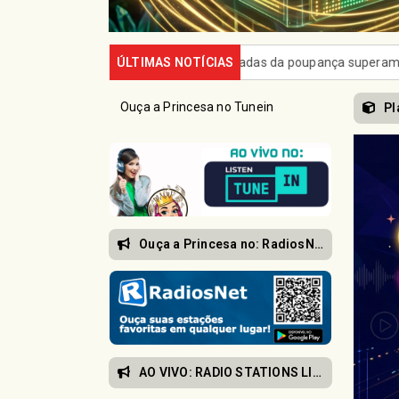
 da poupança superam depósitos em R$ 7,15 bilhões em julho
ÚLTIMAS NOTÍCIAS
Ca
Ouça a Princesa no Tunein
Pl
Ouça a Princesa no: RadiosNet
AO VIVO: RADIO STATIONS LIVE