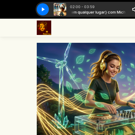
02:00 - 03:59
mo Junto {em qualquer lugar} com Michael Rosas
Tamo Junto {em qualq