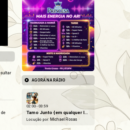
sultar
AGORA NA RÁDIO
02:00 - 03:59
Tamo Junto {em qualquer lugar}
 de
Michael Rosas
Locução por: