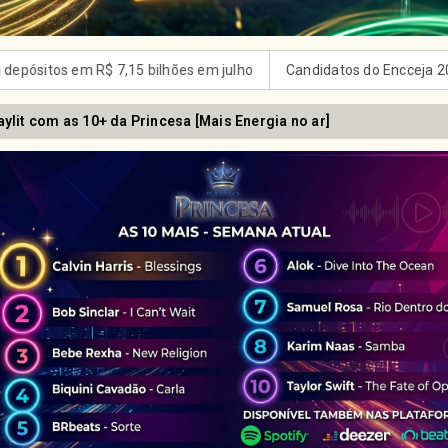
ndidatos do Encceja 2026 podem consultar o cartão de inscrição
aylit com as 10+ da Princesa [Mais Energia no ar]