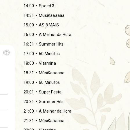
14:00
Speed 3
14:31
MúsiKaaaaaa
15:00
AS 8 MAIS
16:00
A Melhor da Hora
16:31
Summer Hits
17:00
60 Minutos
18:00
Vitamina
18:31
MúsiKaaaaaa
19:00
60 Minutos
20:01
Super Festa
20:31
Summer Hits
21:00
A Melhor da Hora
21:31
MúsiKaaaaaa