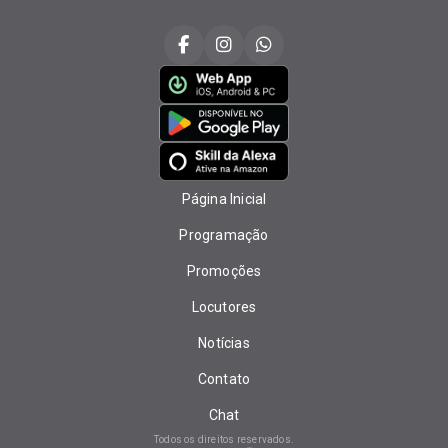
Página Inicial
Programação
Promoções
Locutores
Notícias
Contato
Chat
Todos os direitos reservados.