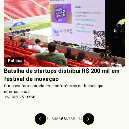
Política
Batalha de startups distribui R$ 200 mil em
festival de inovação
Curicaca foi inspirado em conferências de tecnologia
internacionais
12/10/2025 • 09:49
1
...
64
65
66
67
68
...
74