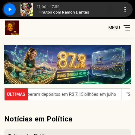
17:00 - 17:59
60 Minutos com Ramon Dantas
60 Minutos 
MENU
 depósitos em R$ 7,15 bilhões em julho
ÚLTIMAS
“Super El Niño" pode l
Notícias em Política