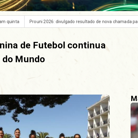
ivulgado resultado de nova chamada para o 2º semestre
ONU lan
inina de Futebol continua
a do Mundo
Ma