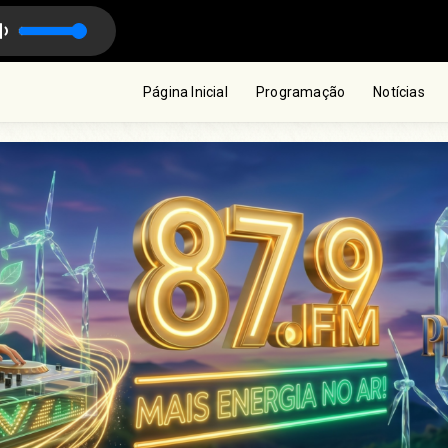
ichael Rosas
Tamo Junto {em qualquer lugar} com Michael Rosas
Página Inicial
Programação
Notícias