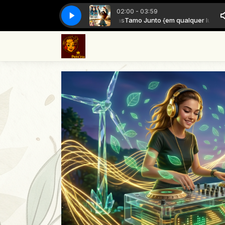
02:00 - 03:59
Tamo Junto {em qualquer lugar} com M