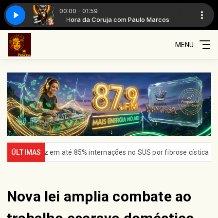
00:00 - 01:59
o Marcos
Hora da Coruja com Paulo Marcos
MENU
z em até 85% internações no SUS por fibrose cística
ÚLTIMAS
Rio conce
Nova lei amplia combate ao