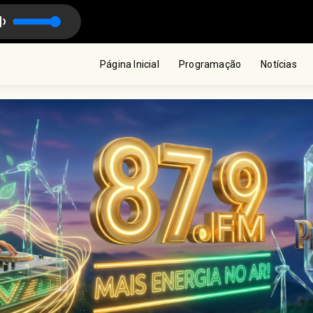
IS com Rúbia Sulvinski
Página Inicial
Programação
Notícias