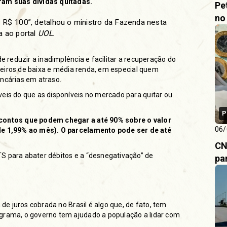
eram suas dívidas quitadas.
Pe
no
R$ 100”, detalhou o ministro da Fazenda nesta
a ao portal
UOL
.
de reduzir a inadimplência e facilitar a recuperação do
sileiros de baixa e média renda, em especial quem
ancárias em atraso.
veis do que as disponíveis no mercado para quitar ou
P
scontos que podem chegar a até 90% sobre o valor
06/
 de 1,99% ao mês). O parcelamento pode ser de até
CN
S para abater débitos e a “desnegativação” de
pa
 de juros cobrada no Brasil é algo que, de fato, tem
ograma, o governo tem ajudado a população a lidar com