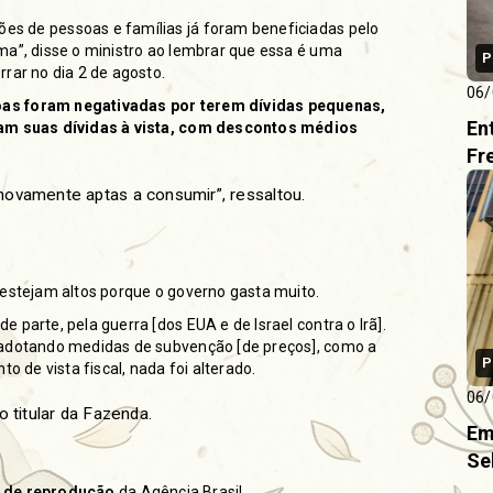
s de pessoas e famílias já foram beneficiadas pelo
ma”, disse o ministro ao lembrar que essa é uma
P
rar no dia 2 de agosto.
06/
oas foram negativadas por terem dívidas pequenas,
En
ram suas dívidas à vista, com descontos médios
Fr
ovamente aptas a consumir”, ressaltou.
 estejam altos porque o governo gasta muito.
parte, pela guerra [dos EUA e de Israel contra o Irã].
 adotando medidas de subvenção [de preços], como a
P
o de vista fiscal, nada foi alterado.
06/
 titular da Fazenda.
Em
Se
s de reprodução
da Agência Brasil.