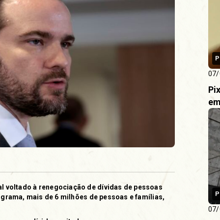
P
07/
Pi
em
l voltado à renegociação de dívidas de pessoas
P
rograma, mais de 6 milhões de pessoas e famílias,
07/