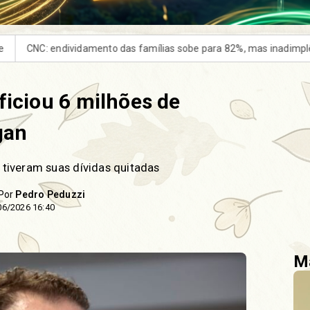
as sobe para 82%, mas inadimplência cai
Pix amplia participaçã
ficiou 6 milhões de
gan
 tiveram suas dívidas quitadas
 Por
Pedro Peduzzi
06/2026 16:40
Ma