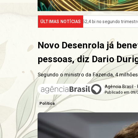
e R$ 52,4 bi no segundo trimestre
ÚLTIMAS NOTÍCIAS
CNC: endividamento das famíli
Novo Desenrola já bene
pessoas, diz Dario Duri
Segundo o ministro da Fazenda, 4 milhões
Agência Brasil -
Publicado em 09/
Política