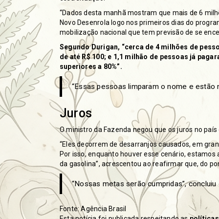
“Dados desta manhã mostram que mais de 6 milhõe
Novo Desenrola logo nos primeiros dias do progra
mobilização nacional que tem previsão de se encer
Segundo Durigan, “cerca de 4 milhões de pess
de até R$ 100; e 1,1 milhão de pessoas já paga
superiores a 80%”.
“Essas pessoas limparam o nome e estão n
Juros
O ministro da Fazenda negou que os juros no país
“Eles decorrem de desarranjos causados, em grande 
Por isso, enquanto houver esse cenário, estamos
da gasolina”, acrescentou ao reafirmar que, do pont
“Nossas metas serão cumpridas”, concluiu o
Fonte: Agência Brasil
Esta notícia foi publicada respeitando as
política