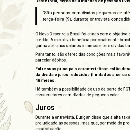
Deste total, cerca de 4 milhões de pessoas tiv
“São pessoas com dívidas pequenas de até 
terça-feira (9), durante entrevista concedid
O Novo Desenrola Brasil foi criado com o objetivo 
crédito. A iniciativa beneficia principalmente bra
ganha até cinco salários mínimos e tem dívidas b
Para tanto, são oferecidas condições mais favorá
parcelar débitos.
Entre suas principais características estão de
da dívida e juros reduzidos (limitados a cerca
48 meses.
Há também a possibilidade de uso de parte do FGT
consumidores com dívidas de pequeno valor.
Juros
Durante a entrevista, Durigan disse que a alta taxa
prejudicado as pessoas, mas que, por meio do pr
essa situação.