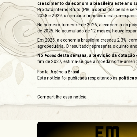
crescimento da economia brasileira este ano s
Produto Interno Bruto (PIB, a soma dos bens e se
2028 e 2029, o mercado financeiro estima expans
No primeiro trimestre de 2026, a
economia do país
de 2025. No acumulado de 12 meses, houve expan
Em 2025, a
economia brasileira cresceu 2,3%
, co
agropecuária. O resultado representa o quinto an
No
Focus
desta semana, a previsão da cotação d
fim de 2027, estima-se que a moeda norte-americ
Fonte: Agência Brasil
Esta notícia foi publicada respeitando as
política
Compartilhe essa notícia