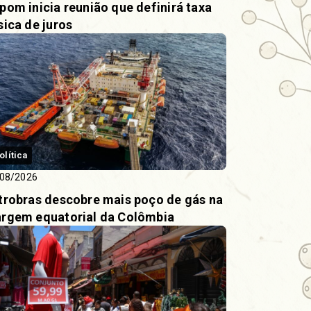
pom inicia reunião que definirá taxa
sica de juros
olítica
08/2026
trobras descobre mais poço de gás na
rgem equatorial da Colômbia