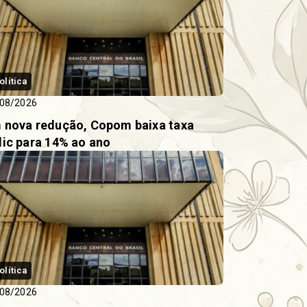
olítica
08/2026
 nova redução, Copom baixa taxa
lic para 14% ao ano
olítica
08/2026