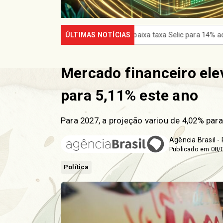
baixa taxa Selic para 14% ao ano
ÚLTIMAS NOTÍCIAS
Ideb mostra avanço da educaç
Mercado financeiro elev
para 5,11% este ano
Para 2027, a projeção variou de 4,02% par
Agência Brasil -
Publicado em 08/
Política