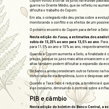
Copom voltou a cortar os juros na reunião passada
guerra no Oriente Médio, que se refletiu no aume
dificulta o trabalho do Copom.
Em ata, o colegiado
não deu pistas sobre a evoluç
monitorando o conflito e os efeitos de um possíve
O próximo encontro do Copom para definir a Selic 
Nesta edição do
Focus
, a estimativa dos analis
subiu de 13,25% ao ano para 13,5% ao ano
. Para
para 11,5% ao ano e 10% ao ano, respectivamente
Quando o Copom aumenta a Selic, a finalidade é 
preços, porque os juros mais altos encarecem o c
altas também podem dificultar a expansão da ec
Os bancos ainda consideram outros fatores na hor
como risco de inadimplência, lucro e despesas adm
Quando a Taxa Selic é reduzida, a tendência é que
e ao consumo, diminuindo o controle sobre a infl
PIB e câmbio
Nesta edição do boletim do Banco Central, a est