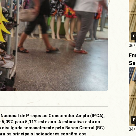
P
06/
Em
Se
e Nacional de Preços ao Consumidor Amplo (IPCA),
P
e 5,09% para 5,11% este ano. A estimativa está no
a divulgada semanalmente pelo Banco Central (BC)
04/
para os principais indicadores econômicos
.