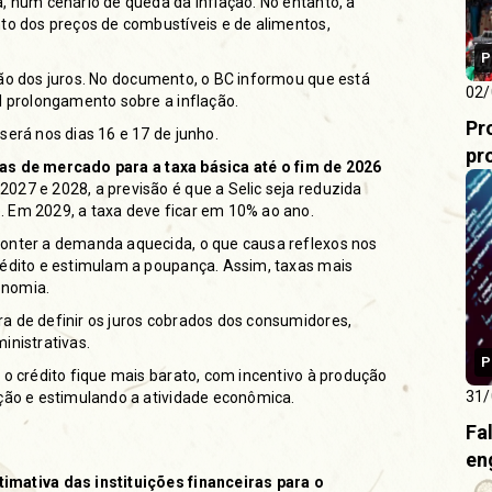
, num cenário de queda da inflação. No entanto, a
nto dos preços de combustíveis e de alimentos,
P
ão dos juros
. No documento, o BC informou que está
02/
l prolongamento sobre a inflação.
Pr
será nos dias 16 e 17 de junho.
pr
tas de mercado para a taxa básica até o fim de 2026
 2027 e 2028, a previsão é que a Selic seja reduzida
. Em 2029, a taxa deve ficar em 10% ao ano.
conter a demanda aquecida, o que causa reflexos nos
rédito e estimulam a poupança. Assim, taxas mais
onomia.
a de definir os juros cobrados dos consumidores,
inistrativas.
P
 o crédito fique mais barato, com incentivo à produção
31/
ação e estimulando a atividade econômica.
Fa
en
imativa das instituições financeiras para o