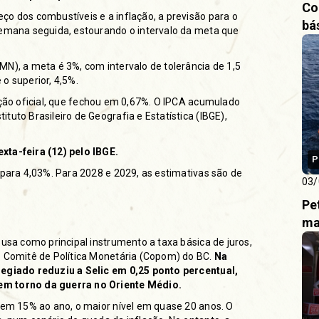
Co
ço dos combustíveis e a inflação, a previsão para o
bá
semana seguida, estourando o intervalo da meta que
N), a meta é 3%, com intervalo de tolerância de 1,5
 o superior, 4,5%.
ção oficial, que fechou em 0,67%
. O IPCA acumulado
uto Brasileiro de Geografia e Estatística (IBGE),
xta-feira (12) pelo IBGE.
P
 para 4,03%. Para 2028 e 2029, as estimativas são de
03/
Pe
ma
 usa como principal instrumento a taxa básica de juros,
o Comitê de Política Monetária (Copom) do BC.
Na
olegiado reduziu a
Selic em 0,25 ponto percentual
,
em torno da guerra no Oriente Médio.
u em 15% ao ano, o maior nível em quase 20 anos. O