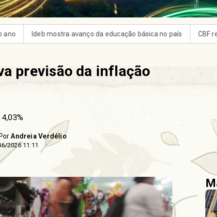
ão básica no país
CBF reforça paralisação das competições du
a previsão da inflação
a 4,03%
 Por
Andreia Verdélio
06/2026 11:11
Ma