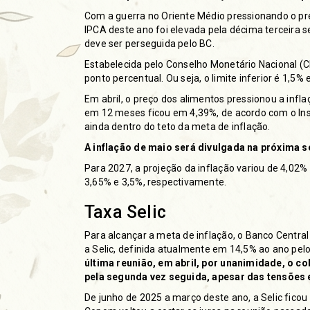
Com a guerra no
Oriente Médio
pressionando o pre
IPCA deste ano foi elevada pela décima terceira 
deve ser perseguida pelo BC.
Estabelecida pelo Conselho Monetário Nacional (CM
ponto percentual. Ou seja, o limite inferior é 1,5% e
Em abril, o preço dos alimentos pressionou a
infla
em 12 meses ficou em 4,39%, de acordo com o Instit
ainda dentro do teto da meta de inflação.
A inflação de maio será divulgada na próxima se
Para 2027, a projeção da inflação variou de 4,02%
3,65% e 3,5%, respectivamente.
Taxa Selic
Para alcançar a meta de inflação, o Banco Central
a Selic, definida atualmente em 14,5% ao ano pel
última reunião, em abril, por unanimidade, o c
pela segunda vez seguida, apesar das tensões 
De junho de 2025 a março deste ano, a Selic fico