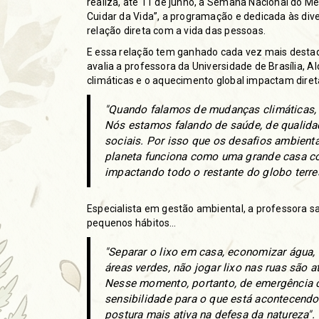
realiza, até 11 de junho, a Semana Nacional do 
Cuidar da Vida”, a programação e dedicada às div
relação direta com a vida das pessoas.
E essa relação tem ganhado cada vez mais destaqu
avalia a professora da Universidade de Brasília,
climáticas e o aquecimento global impactam dire
"Quando falamos de mudanças climáticas,
Nós estamos falando de saúde, de qualidad
sociais. Por isso que os desafios ambient
planeta funciona como uma grande casa 
impactando todo o restante do globo terres
Especialista em gestão ambiental, a professora
pequenos hábitos…
"Separar o lixo em casa, economizar água, r
áreas verdes, não jogar lixo nas ruas são
Nesse momento, portanto, de emergência c
sensibilidade para o que está acontecend
postura mais ativa na defesa da natureza".