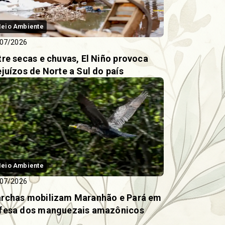
eio Ambiente
07/2026
tre secas e chuvas, El Niño provoca
ejuízos de Norte a Sul do país
eio Ambiente
07/2026
rchas mobilizam Maranhão e Pará em
fesa dos manguezais amazônicos