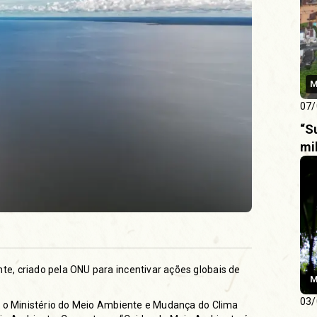
M
07/
“S
mi
e, criado pela ONU para incentivar ações globais de
M
03/
, o Ministério do Meio Ambiente e Mudança do Clima