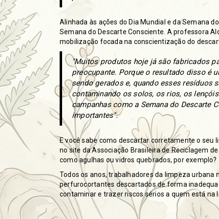
Alinhada às ações do Dia Mundial e da Semana d
Semana do Descarte Consciente. A professora Al
mobilização focada na conscientização do descar
"Muitos produtos hoje já são fabricados p
preocupante. Porque o resultado disso é 
sendo gerados e, quando esses resíduos 
contaminando os solos, os rios, os lençóis
campanhas como a Semana do Descarte Con
importantes".
E você sabe como descartar corretamente o seu li
no site da Associação Brasileira de Reciclagem de
como agulhas ou vidros quebrados, por exemplo?
Todos os anos, trabalhadores da limpeza urbana 
perfurocortantes descartados de forma inadequa
contaminar e trazer riscos sérios a quem está na 