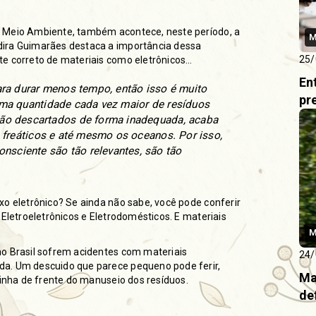
o Meio Ambiente, também acontece, neste período, a
M
dira Guimarães destaca a importância dessa
25/
te correto de materiais como eletrônicos…
En
ara durar menos tempo, então isso é muito
pr
uma quantidade cada vez maior de resíduos
são descartados de forma inadequada, acaba
 freáticos e até mesmo os oceanos. Por isso,
sciente são tão relevantes, são tão
xo eletrônico? Se ainda não sabe, você pode conferir
 Eletroeletrônicos e Eletrodomésticos. E materiais
M
no Brasil sofrem acidentes com materiais
24/
da. Um descuido que parece pequeno pode ferir,
Ma
linha de frente do manuseio dos resíduos.
de