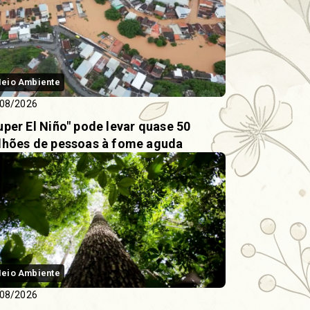
eio Ambiente
08/2026
uper El Niño" pode levar quase 50
lhões de pessoas à fome aguda
eio Ambiente
08/2026