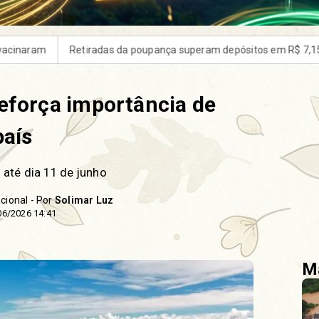
a superam depósitos em R$ 7,15 bilhões em julho
Candidatos do 
eforça importância de
país
 até dia 11 de junho
cional - Por
Solimar Luz
06/2026 14:41
Ma