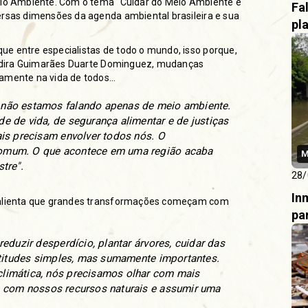
Meio Ambiente. Com o tema “Cuidar do Meio Ambiente é
Fa
ersas dimensões da agenda ambiental brasileira e sua
pl
e entre especialistas de todo o mundo, isso porque,
 Aldira Guimarães Duarte Dominguez, mudanças
tamente na vida de todos…
 não estamos falando apenas de meio ambiente.
e de vida, de segurança alimentar e de justiças
ais precisam envolver todos nós. O
comum. O que acontece em uma região acaba
M
tre".
28/
In
 salienta que grandes transformações começam com
pa
eduzir desperdício, plantar árvores, cuidar das
 atitudes simples, mas sumamente importantes.
limática, nós precisamos olhar com mais
o com nossos recursos naturais e assumir uma