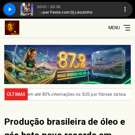
20:01 - 20:30
o
Super Festa com Dj Léozinho
MENU
 até 85% internações no SUS por fibrose cística
ÚLTIMAS
Rio concentra 
Produção brasileira de óleo e