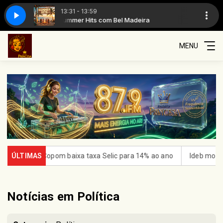
13:31 - 13:59
Summer Hits com Bel Madeira
Summer Hi
MENU
 baixa taxa Selic para 14% ao ano
ÚLTIMAS
Ideb mostra avanço da educa
Notícias em Política